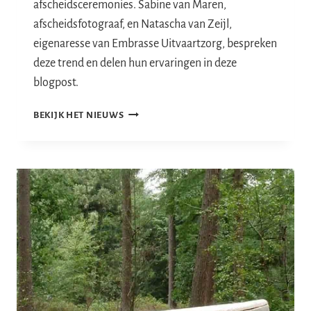
afscheidsceremonies. Sabine van Maren,
afscheidsfotograaf, en Natascha van Zeijl,
eigenaresse van Embrasse Uitvaartzorg, bespreken
deze trend en delen hun ervaringen in deze
blogpost.
PERSOONLIJKE
BEKIJK HET NIEUWS
UITVAARTEN:
EEN
NIEUWE
TREND
IN
DE
UITVAARTZORG