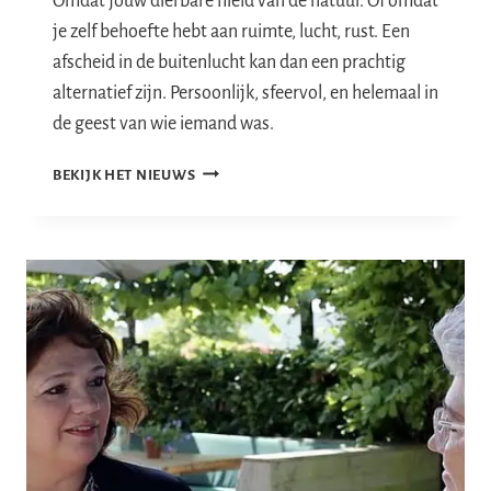
Omdat jouw dierbare hield van de natuur. Of omdat
je zelf behoefte hebt aan ruimte, lucht, rust. Een
afscheid in de buitenlucht kan dan een prachtig
alternatief zijn. Persoonlijk, sfeervol, en helemaal in
de geest van wie iemand was.
EEN
BEKIJK HET NIEUWS
AFSCHEID
IN
DE
BUITENLUCHT
–
EEN
NATUURLIJKE
EN
PERSOONLIJKE
MANIER
VAN
AFSCHEID