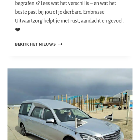
begrafenis? Lees wat het verschil is – en wat het
beste past bij jou of je dierbare. Embrasse
Uitvaartzorg helpt je met rust, aandacht en gevoel.
❤️
CREMATIE
BEKIJK HET NIEUWS
OF
BEGRAFENIS?
WAT
PAST
BIJ
JOU
?