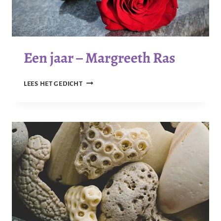
Een jaar – Margreeth Ras
EEN
LEES HET GEDICHT
JAAR
–
MARGREETH
RAS