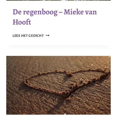
De regenboog – Mieke van
Hooft
DE
LEES HET GEDICHT
REGENBOOG
–
MIEKE
VAN
HOOFT