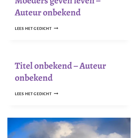
Moeders geven leven –
Auteur onbekend
MOEDERS
LEES HET GEDICHT
GEVEN
LEVEN
–
AUTEUR
Titel onbekend – Auteur
ONBEKEND
onbekend
TITEL
LEES HET GEDICHT
ONBEKEND
–
AUTEUR
ONBEKEND