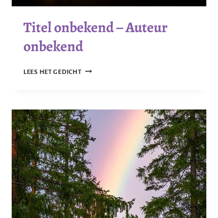
Titel onbekend – Auteur
onbekend
TITEL
LEES HET GEDICHT
ONBEKEND
–
AUTEUR
ONBEKEND