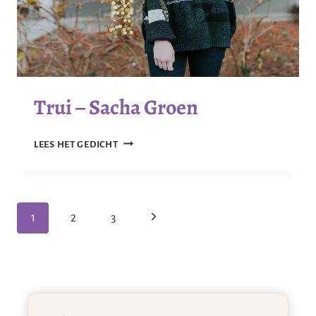
Trui – Sacha Groen
TRUI
LEES HET GEDICHT
–
SACHA
GROEN
Paginanavigatie
Volgende
1
2
3
pagina