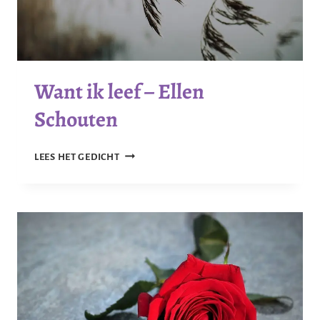
Want ik leef – Ellen
Schouten
WANT
LEES HET GEDICHT
IK
LEEF
–
ELLEN
SCHOUTEN