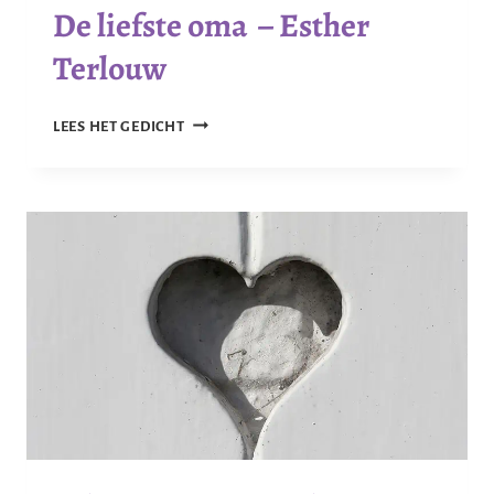
De liefste oma – Esther
Terlouw
DE
LEES HET GEDICHT
LIEFSTE
OMA
–
ESTHER
TERLOUW