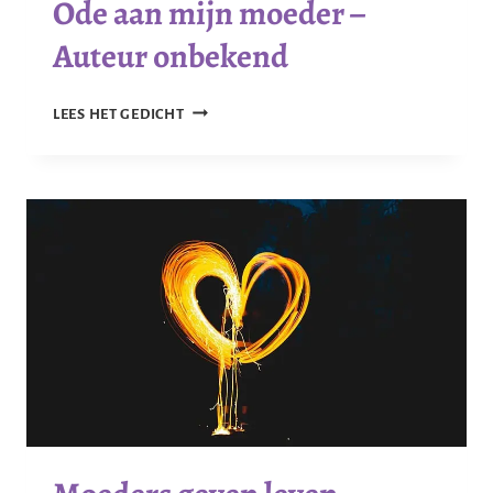
Ode aan mijn moeder –
Auteur onbekend
ODE
LEES HET GEDICHT
AAN
MIJN
MOEDER
–
AUTEUR
ONBEKEND