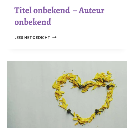
Titel onbekend – Auteur
onbekend
TITEL
LEES HET GEDICHT
ONBEKEND
–
AUTEUR
ONBEKEND