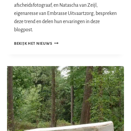
afscheidsfotograaf, en Natascha van Zeijl,
eigenaresse van Embrasse Uitvaartzorg, bespreken
deze trend en delen hun ervaringen in deze
blogpost.
PERSOONLIJKE
BEKIJK HET NIEUWS
UITVAARTEN:
EEN
NIEUWE
TREND
IN
DE
UITVAARTZORG