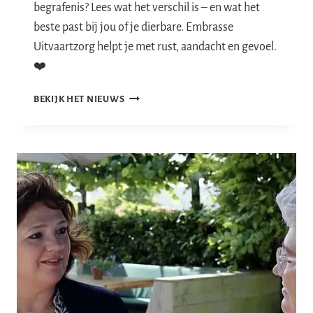
begrafenis? Lees wat het verschil is – en wat het
beste past bij jou of je dierbare. Embrasse
Uitvaartzorg helpt je met rust, aandacht en gevoel.
❤️
CREMATIE
BEKIJK HET NIEUWS
OF
BEGRAFENIS?
WAT
PAST
BIJ
JOU
?