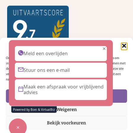
Beheer cookie toestemming
Meld een overlijden
Om de beste ervaringen te bieden, gebruiken wij technologieën zoals cookies om
informatie over je apparaat op te slaan en/of te raadplegen. Door in te stemmen met
deze technologieën kunnen wij gegevens zoals surfgedrag of unieke ID's op deze site
Stuur ons een e-mail
verwerken. Als je geen toestemming geeft of uw toestemming intrekt, kan dit een
nadelige invloed hebben op bepaalde functies en mogelijkheden.
Maak een afspraak voor vrijblijvend
advies
Accepteren
© 2026 Embrasse uitvaartzorg door
✨VirtualBiz
Weigeren
Powered by Boei & VirtualBiz
Facebook
Linkedin
Cookies
Privacybeleid
Bekijk voorkeuren