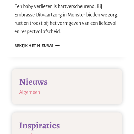
Een baby verliezen is hartverscheurend. Bij
Embrasse Uitvaartzorg in Monster bieden we zorg,
rust en troost bij het vormgeven van een liefdevol
en respectvol afscheid.
EEN
BEKIJK HET NIEUWS
KLEIN
LEVEN,
EEN
GROOT
Nieuws
GEMIS,
AFSCHEID
Algemeen
VAN
EEN
BABY
Inspiraties