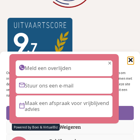
Beheer cookie toestemming
Meld een overlijden
Om de beste ervaringen te bieden, gebruiken wij technologieën zoals cookies om
informatie over je apparaat op te slaan en/of te raadplegen. Door in te stemmen met
deze technologieën kunnen wij gegevens zoals surfgedrag of unieke ID's op deze site
Stuur ons een e-mail
verwerken. Als je geen toestemming geeft of uw toestemming intrekt, kan dit een
nadelige invloed hebben op bepaalde functies en mogelijkheden.
Maak een afspraak voor vrijblijvend
advies
Accepteren
© 2026 Embrasse uitvaartzorg door
✨VirtualBiz
Weigeren
Powered by Boei & VirtualBiz
Facebook
Linkedin
Cookies
Privacybeleid