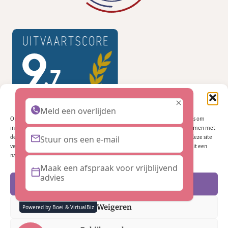
Beheer cookie toestemming
Meld een overlijden
Om de beste ervaringen te bieden, gebruiken wij technologieën zoals cookies om
informatie over je apparaat op te slaan en/of te raadplegen. Door in te stemmen met
deze technologieën kunnen wij gegevens zoals surfgedrag of unieke ID's op deze site
Stuur ons een e-mail
verwerken. Als je geen toestemming geeft of uw toestemming intrekt, kan dit een
nadelige invloed hebben op bepaalde functies en mogelijkheden.
Maak een afspraak voor vrijblijvend
advies
Accepteren
© 2026 Embrasse uitvaartzorg door
✨VirtualBiz
Weigeren
Powered by Boei & VirtualBiz
Facebook
Linkedin
Cookies
Privacybeleid