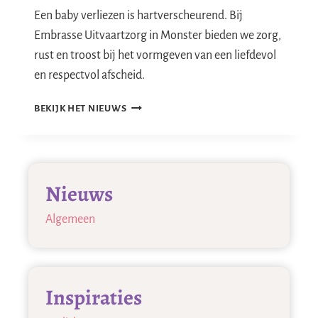
Een baby verliezen is hartverscheurend. Bij
Embrasse Uitvaartzorg in Monster bieden we zorg,
rust en troost bij het vormgeven van een liefdevol
en respectvol afscheid.
EEN
BEKIJK HET NIEUWS
KLEIN
LEVEN,
EEN
GROOT
Nieuws
GEMIS,
AFSCHEID
Algemeen
VAN
EEN
BABY
Inspiraties