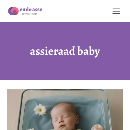
Doorgaan
naar
inhoud
assieraad baby