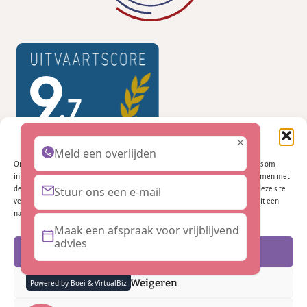
Beheer cookie toestemming
Meld een overlijden
Om de beste ervaringen te bieden, gebruiken wij technologieën zoals cookies om
informatie over je apparaat op te slaan en/of te raadplegen. Door in te stemmen met
deze technologieën kunnen wij gegevens zoals surfgedrag of unieke ID's op deze site
Stuur ons een e-mail
verwerken. Als je geen toestemming geeft of uw toestemming intrekt, kan dit een
nadelige invloed hebben op bepaalde functies en mogelijkheden.
Maak een afspraak voor vrijblijvend
advies
Accepteren
© 2026 Embrasse uitvaartzorg door
✨VirtualBiz
Weigeren
Powered by Boei & VirtualBiz
Facebook
Linkedin
Cookies
Privacybeleid