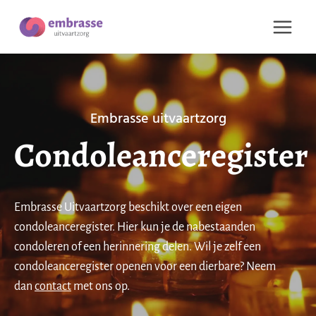
Doorgaan
naar
inhoud
Embrasse uitvaartzorg
Condoleanceregister
Embrasse Uitvaartzorg beschikt over een eigen
condoleanceregister. Hier kun je de nabestaanden
condoleren of een herinnering delen. Wil je zelf een
condoleanceregister openen voor een dierbare? Neem
dan
contact
met ons op.